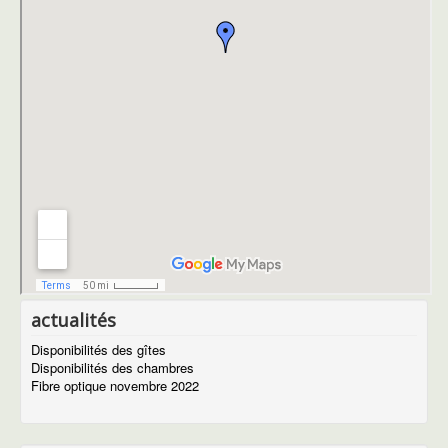
actualités
Disponibilités des gîtes
Disponibilités des chambres
Fibre optique novembre 2022
Les gîtes
Les gîtes Aubrac
descriptif du gîte Aubrac
Descritif du gîte Bès