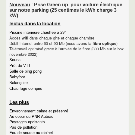
descriptif du gîte Déroc
Nouveau
: Prise Green up pour voiture électrique
descriptif du gîte Puech
sur notre parking (25 centimes le kWh charge 3
Photos de gîtes
kW)
Tarifs des gîtes
Inclus dans la location
Disponibilité des gîtes
Le gîte de la place du village
Piscine intérieure chauffée à 29°
Descriptif du gîte de la place du village
Accès
wifi
dans chaque gîte et chaque chambre
Extrait du catalogue gîte de France
Débit internet entre 60 et 90 Mb (nous avons la
fibre optique
)
Tarifs
Télétravail optimisé grace à l'arrivée de la fibre (300 Mb sur la box
Disponibilités
novembre 2022)
Photos du gîte de la place du village
Sauna
Tarifs et disponibilités
Prêt de VTT
Tarifs
Salle de ping pong
Disponibilités
Babyfoot
Venir à MARCHASTEL
Balançoire
Les chambres d'hôtes
Chauffage compris
Tourisme
Village de Marchastel
Photos du village
Les plus
historique de Marchastel
Environnement calme et préservé
Lieux touristiques
Au coeur du PNR Aubrac
Nasbinals
Paysages apaisants
Le village d'Aubrac
Pas de pollution
Laguiole
Eau de source au robinet
Le château de la Baume