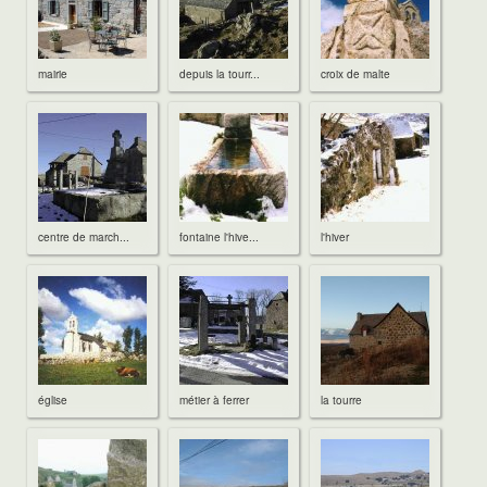
mairie
depuis la tourr...
croix de malte
centre de march...
fontaine l'hive...
l'hiver
église
métier à ferrer
la tourre
Les gîtes
Les gîtes Aubrac
descriptif du gîte Aubrac
Descritif du gîte Bès