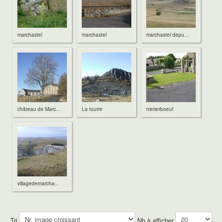
descriptif du gîte Déroc
descriptif du gîte Puech
Photos de gîtes
Tarifs des gîtes
marchastel
marchastel
marchastel depu...
Disponibilité des gîtes
Le gîte de la place du village
Descriptif du gîte de la place du village
Extrait du catalogue gîte de France
Tarifs
Disponibilités
Photos du gîte de la place du village
Tarifs et disponibilités
château de Marc...
La tourre
metierboeuf
Tarifs
Disponibilités
Venir à MARCHASTEL
Les chambres d'hôtes
Tourisme
Village de Marchastel
Photos du village
historique de Marchastel
Lieux touristiques
villagedemarcha...
Nasbinals
Le village d'Aubrac
Laguiole
Le château de la Baume
Tri
Nb à afficher