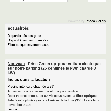
Marvejols
Le viaduc de Millau
Activités de sport et détente
A voir sur le plateau de l'Aubrac
Powered by
Phoca Gallery
Les parcs en Lozère
Le chemin de Saint Jacques
actualités
La recette de l'Aligot
Piscine et Sauna
Disponibilités des gîtes
Le sauna
Disponibilités des chambres
La piscine
Fibre optique novembre 2022
100 photos
Rando en photos
Le château
La colonie des années 50
Nouveau
: Prise Green up pour voiture électrique
Notre chaudière à granulés
sur notre parking (25 centimes le kWh charge 3
Avancement de nos travaux
kW)
contact
contact
Inclus dans la location
plan du site
Piscine intérieure chauffée à 29°
informations légales
Accès
wifi
dans chaque gîte et chaque chambre
Débit internet entre 60 et 90 Mb (nous avons la
fibre optique
)
Télétravail optimisé grace à l'arrivée de la fibre (300 Mb sur la box
novembre 2022)
Sauna