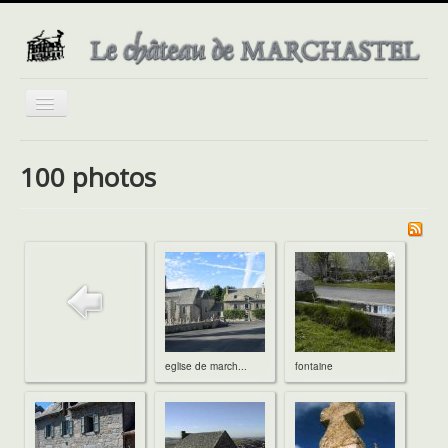
Basculer
la
navigation
100 photos
eglise de march...
fontaine